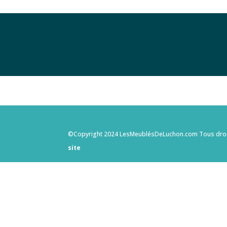
©Copyright 2024 LesMeublésDeLuchon.com Tous droits
site