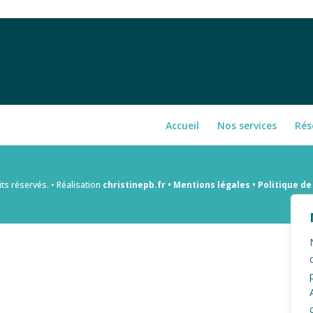
Accueil
Nos services
Rés
 réservés. • Réalisation
christinepb.fr •
Mentions légales •
Politique de 